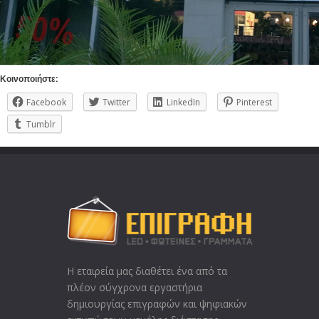
Κοινοποιήστε:
Facebook
Twitter
LinkedIn
Pinterest
Tumblr
Η εταιρεία μας διαθέτει ένα από τα
πλέoν σύγχρονα εργαστήρια
δημιουργίας επιγραφών και ψηφιακών