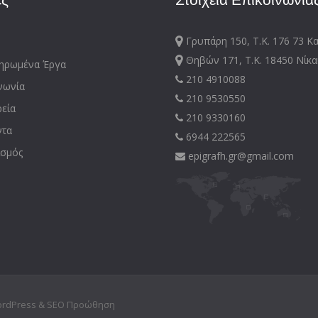
Γρυπάρη 150, Τ.Κ. 176 73 Κ
Θηβών 171, Τ.Κ. 18450 Νίκα
ηρωμένα Έργα
210 4910088
νωνία
210 9530550
ρεία
210 9330160
ντα
6944 222565
σμός
epigrafh.gr@gmail.com
ordPress
&
SEO Προώθηση